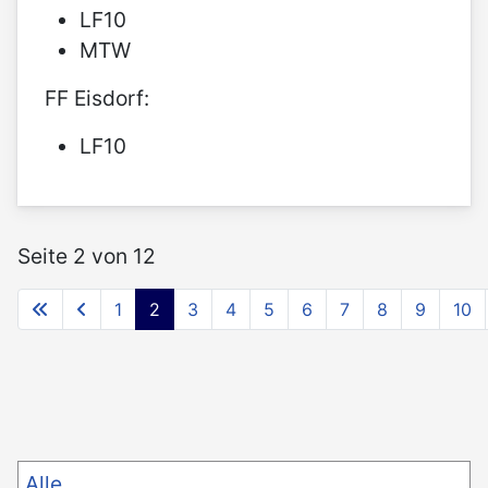
LF10
MTW
FF Eisdorf:
LF10
Seite 2 von 12
1
2
3
4
5
6
7
8
9
10
Alle